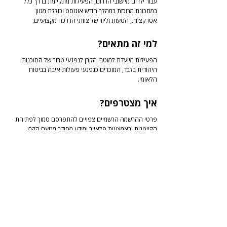
עבור ילדים מיישובי הדרום, הפעילות מתקיימת בדרך כלל
במתכונת מרוכזת במהלך חודש אוגוסט וכוללת מגוון
אטרקציות, הסעות וליווי של צוותי הדרכה מקצועיים.
למי זה מתאים?
הפעילות מיועדת למוטבי הקרן לנפגעי טרור של הסוכנות
היהודית בלבד, המוכרים כנפגעי פעולות איבה בביטוח
הלאומי.
איך מצטרפים?
פרטי ההרשמה הרשמיים צפויים להתפרסם סמוך לפתיחת
הקייטנות, באמצעות פלאייר ומידע מסודר מטעם הקרן
לנפגעי טרור.
לתרומה
לתקנון האתר