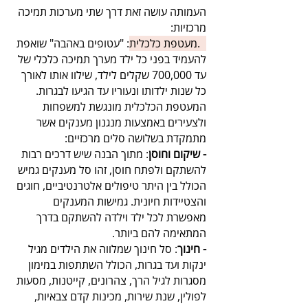
העמותה עושה זאת דרך שתי מערכות תמיכה
מרכזיות:
1.מעטפת כלכלית
: "עטופים באהבה" שואפת
להעמיד בפני כל ילד מערך תמיכה כלכלי של
עד 700,000 שקלים לילד, שילוו אותו לאורך
כל שנות ילדותו ונעוריו עד הגיעו לבגרות.
המעטפת הכלכלית מונגשת למשפחות
ולצעירים באמצעות מנגנון מענקים אשר
מתמקדת בשלושה סלים מרכזיים:
- שיקום וחוסן
: מתוך הבנה שיש דרכים רבות
להשתקם ולפתח חוסן, זהו סל מענקים גמיש
הכולל בין היתר טיפולים אלטרנטיביים, חוגים
והצטיידות חיונית. גמישות המענקים
מאפשרת לכל ילד וילדה להשתקם בדרך
המתאימה להם ביותר.
- חינוך
: סל חינוך שמלווה את הילדים מגיל
ינקות ועד בגרות, הכולל השתתפות במימון
מסגרות לגיל הרך, צהרונים, קייטנות, מסעות
לפולין, שנת שירות, מכינות קדם צבאיות,