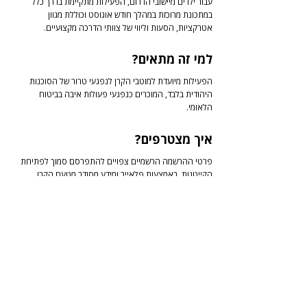
עבור ילדים מיישובי הדרום, הפעילות מתקיימת בדרך כלל
במתכונת מרוכזת במהלך חודש אוגוסט וכוללת מגוון
אטרקציות, הסעות וליווי של צוותי הדרכה מקצועיים.
למי זה מתאים?
הפעילות מיועדת למוטבי הקרן לנפגעי טרור של הסוכנות
היהודית בלבד, המוכרים כנפגעי פעולות איבה בביטוח
הלאומי.
איך מצטרפים?
פרטי ההרשמה הרשמיים צפויים להתפרסם סמוך לפתיחת
הקייטנות, באמצעות פלאייר ומידע מסודר מטעם הקרן
לנפגעי טרור.
לתרומה
לתקנון האתר